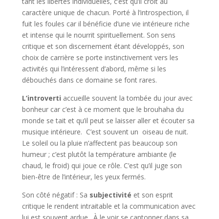
tant les libertés individuelles, c’est qu’il croit au
caractère unique de chacun. Porté à l’introspection, il
fuit les foules car il bénéficie d’une vie intérieure riche
et intense qui le nourrit spirituellement. Son sens
critique et son discernement étant développés, son
choix de carrière se porte instinctivement vers les
activités qui l’intéressent d’abord, même si les
débouchés dans ce domaine se font rares.
L’introverti
accueille souvent la tombée du jour avec
bonheur car c’est à ce moment que le brouhaha du
monde se tait et qu’il peut se laisser aller et écouter sa
musique intérieure. C’est souvent un oiseau de nuit.
Le soleil ou la pluie n’affectent pas beaucoup son
humeur ; c’est plutôt la température ambiante (le
chaud, le froid) qui joue ce rôle. C’est qu’il juge son
bien-être de l’intérieur, les yeux fermés.
Son côté négatif : Sa
subjectivité
et son esprit
critique le rendent intraitable et la communication avec
lui est souvent ardue. À le voir se cantonner dans sa