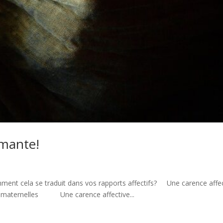
imante!
ent cela se traduit dans vos rapports affectifs? Une carence affe
ns maternelles Une carence affective...