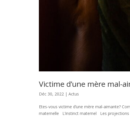
Victime d’une mère mal-a
Déc 30, 2022
|
Actus
Etes-vous victime d’une mère mal-aimante? Comm
maternelle L’instinct maternel Les projectio