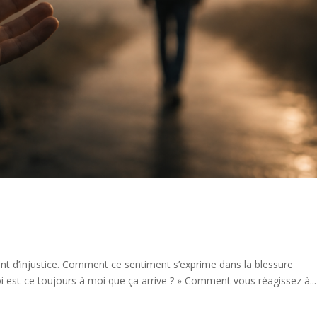
nt d’injustice. Comment ce sentiment s’exprime dans la blessure
 est-ce toujours à moi que ça arrive ? » Comment vous réagissez à...