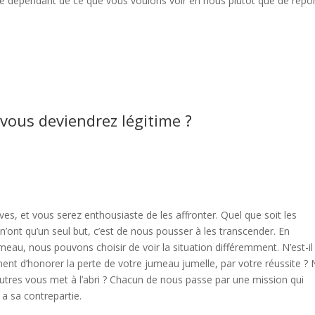
mité dépendant de ce que vous voulons voir en nous plutôt que de rép
ous deviendrez légitime ?
es, et vous serez enthousiaste de les affronter. Quel que soit les
 n’ont qu’un seul but, c’est de nous pousser à les transcender. En
meau, nous pouvons choisir de voir la situation différemment. N’est-il
ent d’honorer la perte de votre jumeau jumelle, par votre réussite ?
utres vous met à l’abri ? Chacun de nous passe par une mission qui
a sa contrepartie.