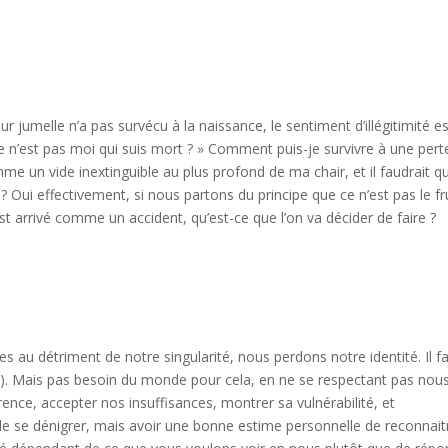
 jumelle n’a pas survécu à la naissance, le sentiment d’illégitimité e
ce n’est pas moi qui suis mort ? » Comment puis-je survivre à une pert
 un vide inextinguible au plus profond de ma chair, et il faudrait q
 Oui effectivement, si nous partons du principe que ce n’est pas le fr
t arrivé comme un accident, qu’est-ce que l’on va décider de faire ?
au détriment de notre singularité, nous perdons notre identité. Il f
(e). Mais pas besoin du monde pour cela, en ne se respectant pas nou
ence, accepter nos insuffisances, montrer sa vulnérabilité, et
 de se dénigrer, mais avoir une bonne estime personnelle de reconnait