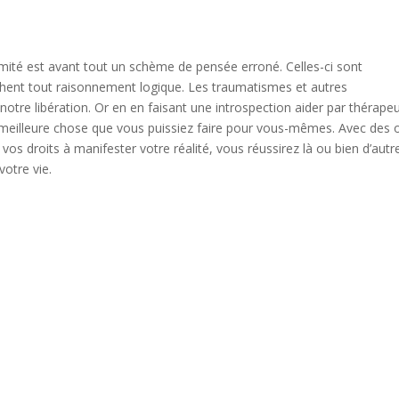
timité est avant tout un schème de pensée erroné. Celles-ci sont
hent tout raisonnement logique. Les traumatismes et autres
otre libération. Or en en faisant une introspection aider par thérape
eilleure chose que vous puissiez faire pour vous-mêmes. Avec des o
os droits à manifester votre réalité, vous réussirez là ou bien d’autr
otre vie.