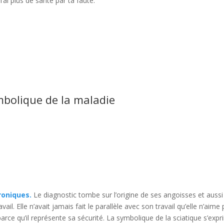
’ai plus de santé par ta faute.
mbolique de la maladie
roniques.
Le diagnostic tombe sur l’origine de ses angoisses et aussi
vail. Elle n’avait jamais fait le parallèle avec son travail qu’elle n’aime 
l parce qu’il représente sa sécurité. La symbolique de la sciatique s’exp