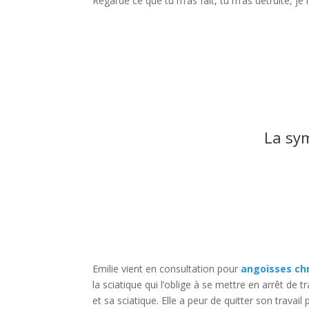
Regarde ce que tu m’as fait, tu m’as détruite, je n
La sy
Emilie vient en consultation pour
angoisses ch
la sciatique qui l’oblige à se mettre en arrêt de tra
et sa sciatique. Elle a peur de quitter son travai