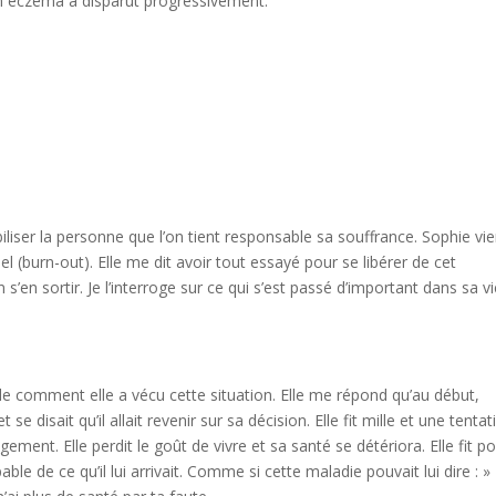
son eczéma à disparut progressivement.
liser la personne que l’on tient responsable sa souffrance. Sophie vie
 (burn-out). Elle me dit avoir tout essayé pour se libérer de cet
n s’en sortir. Je l’interroge sur ce qui s’est passé d’important dans sa v
nde comment elle a vécu cette situation. Elle me répond qu’au début,
et se disait qu’il allait revenir sur sa décision. Elle fit mille et une tentat
agement. Elle perdit le goût de vivre et sa santé se détériora. Elle fit po
ble de ce qu’il lui arrivait. Comme si cette maladie pouvait lui dire : »