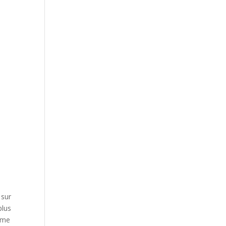
 sur
plus
rime