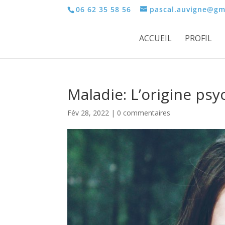
06 62 35 58 56
pascal.auvigne@gm
ACCUEIL
PROFIL
Maladie: L’origine ps
Fév 28, 2022
|
0 commentaires