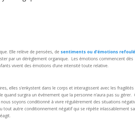
que. Elle relève de pensées, de
sentiments ou d’émotions refoul
nifester par un dérèglement organique. Les émotions commencent dès
enfants vivent des émotions d’une intensité toute relative.
s, elles s’enkystent dans le corps et interagissent avec les fragilités
aille quand surgira un événement que la personne n’aura pas su gérer.
nous soyons conditionné à vivre régulièrement des situations négati
ou tout autre conditionnement négatif qui se répète inlassablement s
éagit.