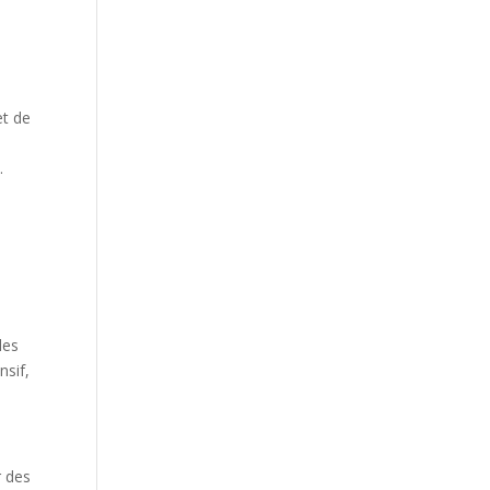
et de
.
les
nsif,
r des