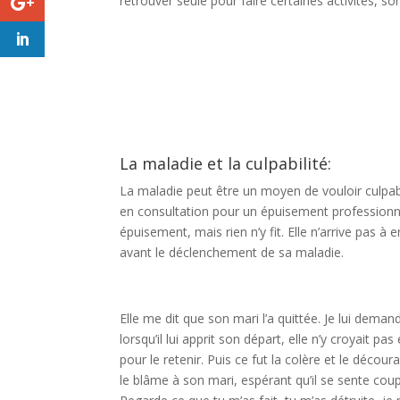
retrouver seule pour faire certaines activités, 
La maladie et la culpabilité:
La maladie peut être un moyen de vouloir culpabi
en consultation pour un épuisement professionnel
épuisement, mais rien n’y fit. Elle n’arrive pas à e
avant le déclenchement de sa maladie.
Elle me dit que son mari l’a quittée. Je lui dema
lorsqu’il lui apprit son départ, elle n’y croyait pas 
pour le retenir. Puis ce fut la colère et le décour
le blâme à son mari, espérant qu’il se sente coupa