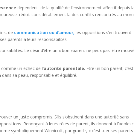
escence
dépendent de la qualité de l’environnement affectif depuis l
e heureuse réduit considérablement la des conflits rencontrés au mo
ins, de
communication ou d’amour,
les oppositions s’en trouvent
ses parents à leurs responsabilités.
onsabilités. Le désir d’être un « bon »parent ne peux pas être motiv
és comme un échec de l
’autorité parentale.
Etre un bon parent; c’est
 dans sa peau, responsable et équilibré.
trouver un juste compromis. S’ils s’obstinent dans une autorité sans
es oppositions. Renonçant à leurs rôles de parent, ils donnent à l’adoles
xprime symboliquement Winnicott, par grandir, « c’est tuer ses parents 