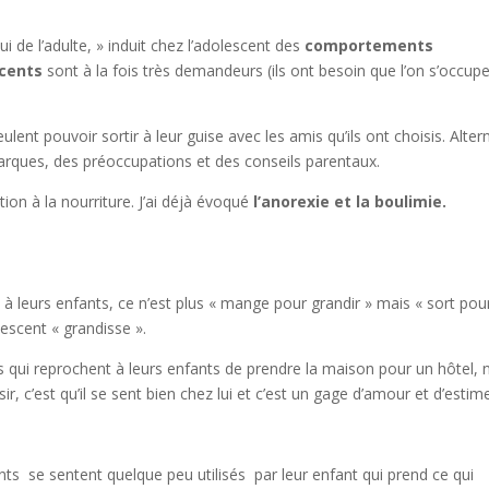
i de l’adulte, » induit chez l’adolescent des
comportements
scents
sont à la fois très demandeurs (ils ont besoin que l’on s’occup
lent pouvoir sortir à leur guise avec les amis qu’ils ont choisis. Alter
emarques, des préoccupations et des conseils parentaux.
ion à la nourriture. J’ai déjà évoqué
l’anorexie et la boulimie.
e à leurs enfants, ce n’est plus « mange pour grandir » mais « sort pou
lescent « grandisse ».
 qui reprochent à leurs enfants de prendre la maison pour un hôtel, 
sir, c’est qu’il se sent bien chez lui et c’est un gage d’amour et d’estim
nts se sentent quelque peu utilisés par leur enfant qui prend ce qui